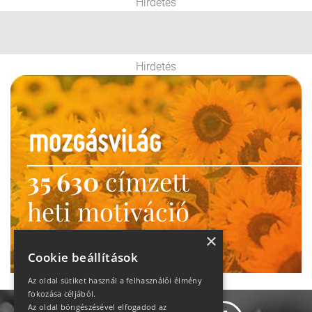
Hirdetés
Hirdetés
35 630
címzett
heti motiváció
Ne maradj le!
×
Cookie beállítások
Az oldal sütiket használ a felhasználói élmény
fokozása céljából.
Az oldal böngészésével elfogadod az