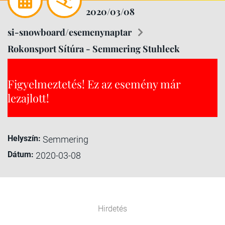
2020/03/08
si-snowboard/esemenynaptar
Rokonsport Sítúra - Semmering Stuhleck
Figyelmeztetés! Ez az esemény már
lezajlott!
Helyszín:
Semmering
Dátum:
2020-03-08
Hirdetés