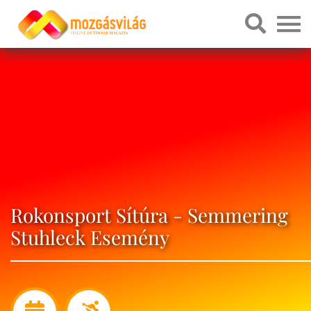
Rokonsport Sítúra - Semmering
Stuhleck Esemény