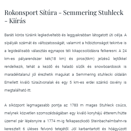
Rokonsport Sítúra - Semmering Stuhleck
- Kiírás
Baráti körös túráink legkedveltebb és leggyakrabban látogatott úti célja. A
sípályák számát és változatosságát, valamint a hóbiztonságot tekintve is
a legideálisabb választás egynapos téli kikapcsolódásra felkeresni. A 24
km-es pályarendszer kék(18 km) és piros(6km) jelzésű lejtőkkel
rendelkezik, tehát a kezdő és haladó sízők és snowboardosok is
maradéktalanul jól érezhetik magukat a Semmering stuhlecki oldalán
Emellett kiváló túraútvonalak és egy 5 km-es erdei szánkó ösvény is
megtalálható itt.
A síközpont legmagasabb pontja az 1783 m magas Stuhleck csúcs,
melynek közvetlen szomszédságában egy kiváló konyhájú étterem/hütte
üzemel pár lépésnyire a 1774 m-ig felkapaszkodó Steinbachalmbahn-ra
keresztelt 6 üléses felvonó tetejétől. Jól karbantartott és hóágyúzott