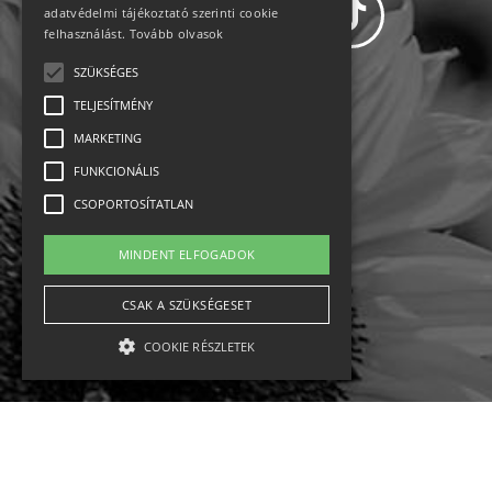
adatvédelmi tájékoztató szerinti cookie
felhasználást.
Tovább olvasok
SZÜKSÉGES
Adatvédelem
TELJESÍTMÉNY
MARKETING
Állásajánlatok
FUNKCIONÁLIS
Impresszum-kapcsolat
CSOPORTOSÍTATLAN
Jogi nyilatkozat
MINDENT ELFOGADOK
Rólunk
CSAK A SZÜKSÉGESET
COOKIE RÉSZLETEK
English
Ebike
Osztrák sípályák
Magyar sípályák
Szükséges
Teljesítmény
Marketing
Funkcionális
Csoportosítatlan
MTB kerékpár